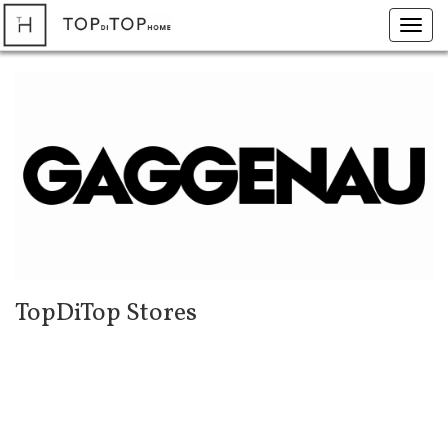
Toggl
navig
TopDiTop Stores