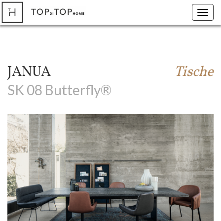
Toggl
navig
JANUA
Tische
SK 08 Butterfly®