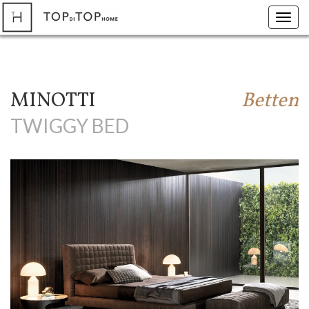
Toggl
navig
MINOTTI
Betten
TWIGGY BED