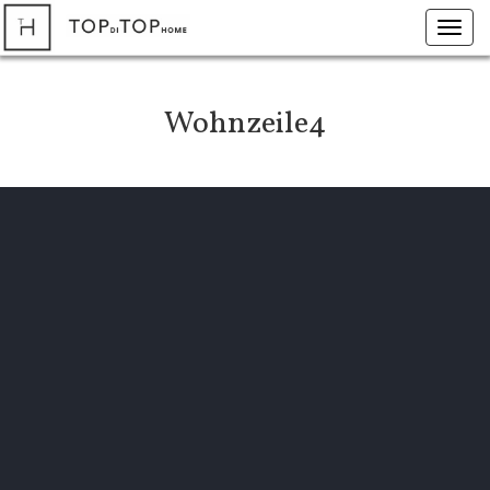
Toggl
navig
Wohnzeile4