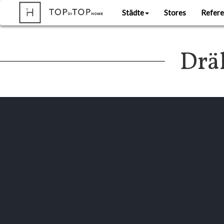
Städte
Stores
Refere
Drä