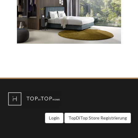
Login
TopDiTop Store Registrierung