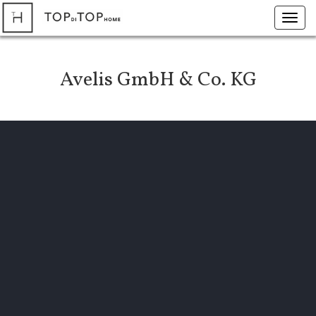
Toggl
navig
Avelis GmbH & Co. KG