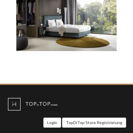
Login
TopDiTop Store Registrierung